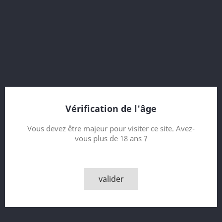
Prix
930,00 CHF
Vérification de l'âge
Vous devez être majeur pour visiter ce site. Avez-
vous plus de 18 ans ?
Talisker 2019 Diaego...
Prix
21,00 CHF
valider