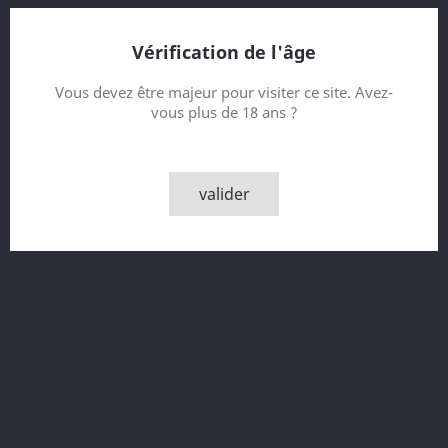
Vérification de l'âge
Vous devez être majeur pour visiter ce site. Avez-
vous plus de 18 ans ?
Whisky Penderyn - Set De...
valider
Prix
55,00 CHF