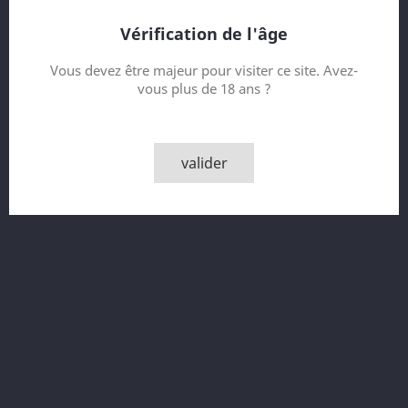
Vérification de l'âge
Vous devez être majeur pour visiter ce site. Avez-
vous plus de 18 ans ?
valider
Contenance
Quantité

AJOUTER AU PANIER
Partager