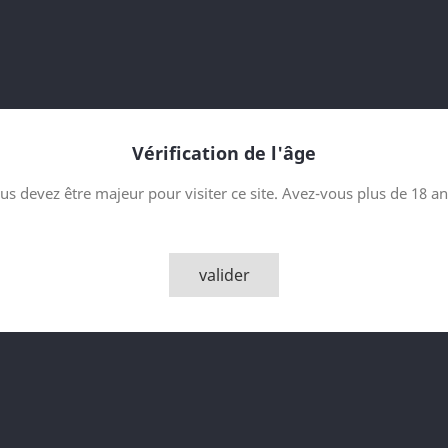
Trier par :
Vérification de l'âge
us devez être majeur pour visiter ce site. Avez-vous plus de 18 an
valider