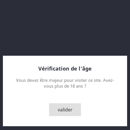
Vintage 1955
Bottled 1995
Calculed Age : 39 year old
Cask #1314
Bottling Serie : Cask Strengh
Bottler : Gordon & MacPhil
Vérification de l'âge
Contenance
Vous devez être majeur pour visiter ce site. Avez-
vous plus de 18 ans ?
Quantité

AJOUTER AU PANIER
valider

Rupture de stock - Epuisé