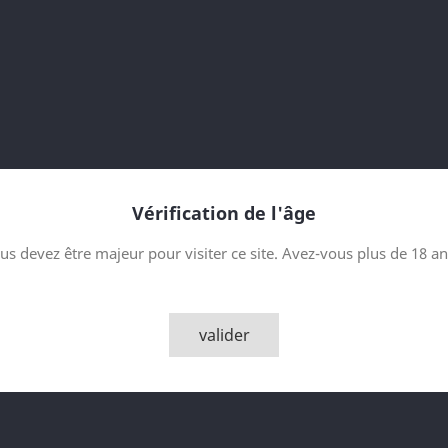
Embouteillé en 2020
Contenance
Quantité

AJOUTER
Vérification de l'âge
us devez être majeur pour visiter ce site. Avez-vous plus de 18 an
Partager
valider
Description
Détai
Kilchoman Am Bu