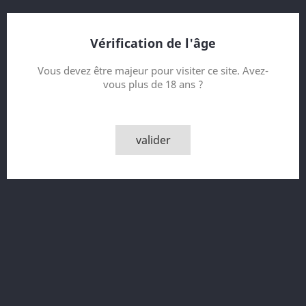
du dialecte écossais parlé dans le Nord Est de l’Ecosse et
dont le mot « turf ».se traduit par « peat ».
Vérification de l'âge
Contenance
Vous devez être majeur pour visiter ce site. Avez-
vous plus de 18 ans ?
Quantité

AJOUTER AU PANIER
valider
Partager
Description
Détails du produit
Glenglassaugh Torfa, 50% vol