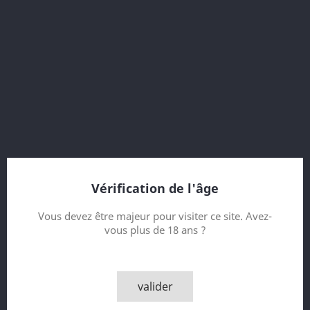
60.3 % vol.
11 Year old
Vintage 2001
Bottled 2012
Refill Port Pipe
767 bottles
Bottler : The Scotch Malt Whisky Society (SMWS)
Vérification de l'âge
Contenance
Vous devez être majeur pour visiter ce site. Avez-
vous plus de 18 ans ?
Quantité

AJOUTER AU PANIER
valider