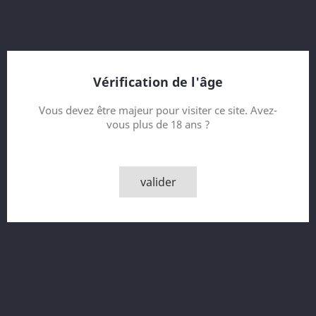
60.9 % vol.
55% Ex-Bourbon & 45% Ex-Sherry
Bottled 2019
Vérification de l'âge
Contenance
Vous devez être majeur pour visiter ce site. Avez-
vous plus de 18 ans ?
Quantité

AJOUTER AU PANIER
valider

Derniers articles en stock
Partager
Description
Détails du produit