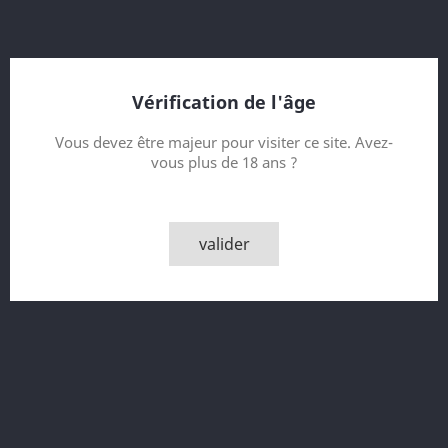
merveille les affinages en fûts de vin. La mise en bouteille à
50% apporte du volume et de la puissance à ce single malt. Il
fait partie de la série Cask Finishes.
Contenance
Vérification de l'âge
Vous devez être majeur pour visiter ce site. Avez-
vous plus de 18 ans ?
Quantité

AJOUTER AU PANIER
valider

Rupture de stock - Epuisé
Partager
Description
Détails du produit