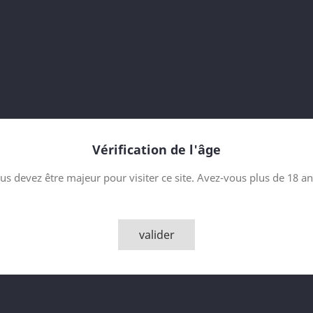
mois d'affinage en fû
Contenance
Quantité

AJOUTER
Vérification de l'âge
us devez être majeur pour visiter ce site. Avez-vous plus de 18 an
Partager
valider
Description
Détai
Arran Quarter C