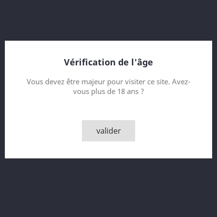
avec des pâtisseries, des épices et des pêches confites.
Finale: longue et fruitée-sucrée.
Contenance
Vérification de l'âge
Quantité
Vous devez être majeur pour visiter ce site. Avez-
vous plus de 18 ans ?

AJOUTER AU PANIER

Derniers articles en stock
valider
Partager
Description
Détails du produit