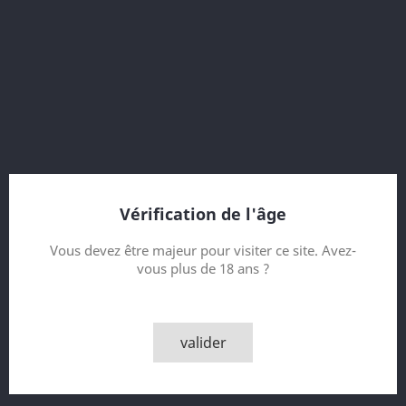
54.4 % vol.
14th Release Diageo Special Releases 2014
12 Year old
Refill American Oak Casks
bottled 2014
31428 bottles
Vérification de l'âge
Contenance
Vous devez être majeur pour visiter ce site. Avez-
vous plus de 18 ans ?
Quantité

AJOUTER AU PANIER
valider

Derniers articles en stock