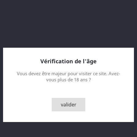
44.5 %
Travel Retail
16 Year old
Sherry Seasoned Oak Cask
Bottled 2018
Vérification de l'âge
Contenance
Vous devez être majeur pour visiter ce site. Avez-
vous plus de 18 ans ?
Quantité

AJOUTER AU PANIER
valider

Rupture de stock - Epuisé