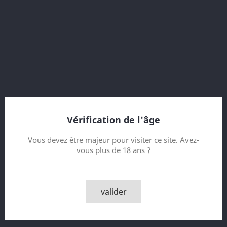
45.2 % vol.
Fire Edition
15 Year old
Refill Port - Seasoned Casks
Bottled 2016
28000 bottles
Vérification de l'âge
Contenance
Vous devez être majeur pour visiter ce site. Avez-
vous plus de 18 ans ?
Quantité

AJOUTER AU PANIER
valider

Derniers articles en stock