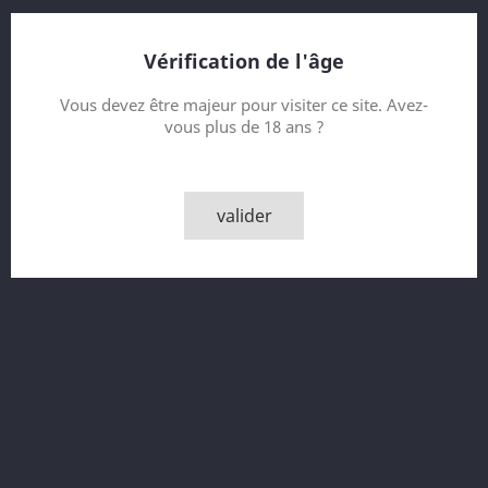
Batch 55
Bottled 2016
Vérification de l'âge
Contenance
Vous devez être majeur pour visiter ce site. Avez-
vous plus de 18 ans ?
Quantité

AJOUTER AU PANIER
valider

Rupture de stock - Epuisé
Partager
Description
Détails du produit
Aberlour A'Bunadh Batch #55,