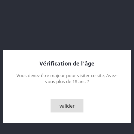
55.3 % vol.
7 Year old
Vintage 2003
Port Pipe
Bottled for Robin Laing
Bouteille dédicacée
Vérification de l'âge
Contenance
Vous devez être majeur pour visiter ce site. Avez-
vous plus de 18 ans ?
Quantité

AJOUTER AU PANIER
valider

Derniers articles en stock