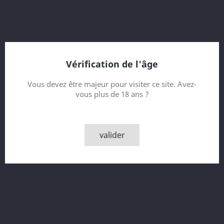
8 Year old
Bottled 2021
ex Sherry Casks
Vérification de l'âge
Contenance
Vous devez être majeur pour visiter ce site. Avez-
vous plus de 18 ans ?
Quantité

AJOUTER AU PANIER
valider

Derniers articles en stock
Partager