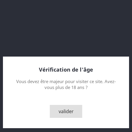
43 % vol.
Double Matured in Pedro Ximenez Sherry Casks
16 Year old
Vintage 2000
Bottled 2016
The Distillers Edition
Vérification de l'âge
Contenance
Vous devez être majeur pour visiter ce site. Avez-
vous plus de 18 ans ?
Quantité

AJOUTER AU PANIER
valider

Derniers articles en stock