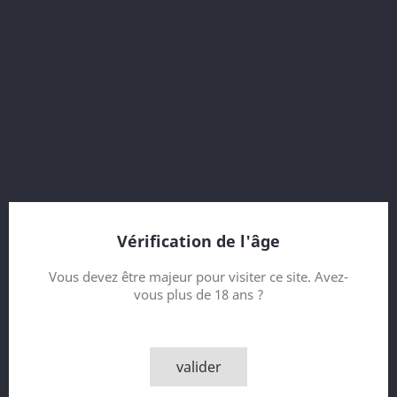
Refill Butt HL 13277
16 Year old
Vintage 2000
Bottled 2017
The First Editions
306 bottles
Bottler : Edition Spirits (ED)
Vérification de l'âge
Contenance
Vous devez être majeur pour visiter ce site. Avez-
vous plus de 18 ans ?
Quantité

AJOUTER AU PANIER
valider