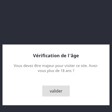
51.2 % vol.
50/50 Quarter Cask & Refill Bourbon Cask
Bottled 2012
Feis Ile 2012 Origin
Celebrating 18 Years of Friends of Laphroaig Programme
20000 bottles
Vérification de l'âge
Contenance
Vous devez être majeur pour visiter ce site. Avez-
vous plus de 18 ans ?
Quantité

AJOUTER AU PANIER
valider

Derniers articles en stock