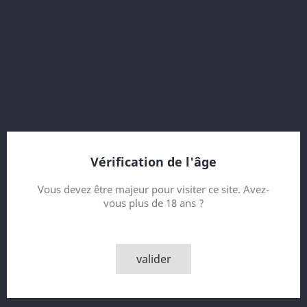
56.8 % vol.
Refill Bourbon Casks
15th Release Diageo Special Releases 2015
12 Year old
bottled 2015
31428 bottles
Vérification de l'âge
Contenance
Vous devez être majeur pour visiter ce site. Avez-
vous plus de 18 ans ?
Quantité

AJOUTER AU PANIER
valider

Derniers articles en stock