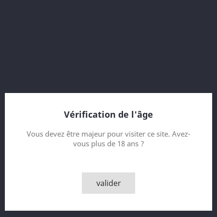
56.8 % vol.
Refill Bourbon Casks
15th Release Diageo Special Releases 2015
12 Year old
bottled 2015
31428 bottles
Vérification de l'âge
Contenance
Vous devez être majeur pour visiter ce site. Avez-
vous plus de 18 ans ?
Quantité

AJOUTER AU PANIER
valider

Derniers articles en stock