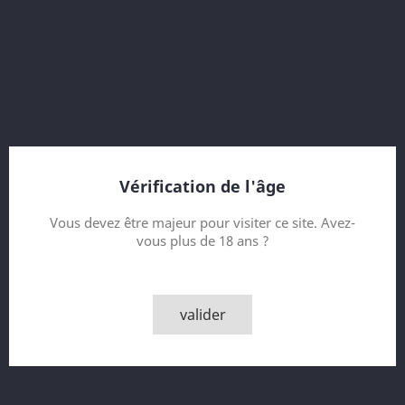
54.4 % vol.
14th Release Diageo Special Releases 2014
12 Year old
bottled 2014
31428 bottles
Contenance
Vérification de l'âge
Vous devez être majeur pour visiter ce site. Avez-
vous plus de 18 ans ?
Quantité

AJOUTER AU PANIER
valider

Derniers articles en stock
Partager