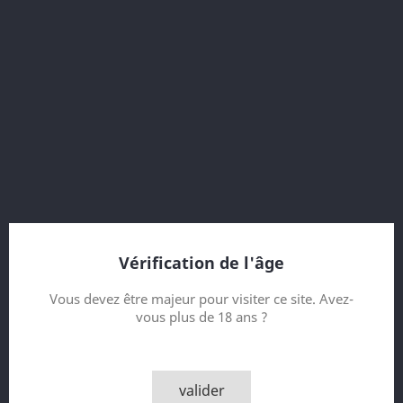
70 cl
40.1 % vol.
37 year old
Vintage 1996
Bottled 2004
Oloroso Sherry Butt
726 bottles
Bottler : Murray McDavid (MM)
Vérification de l'âge
Contenance
Vous devez être majeur pour visiter ce site. Avez-
vous plus de 18 ans ?
Quantité

AJOUTER AU PANIER
valider