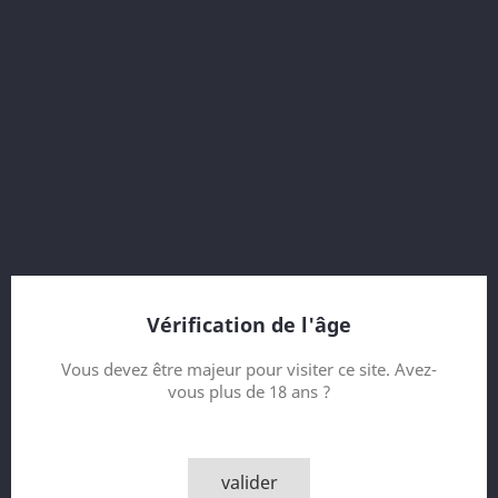
57.4 % vol.
25 Year old
Diageo Special Releases 2005
Vintage 1979
Bottled 2005
bottle 5063 of 5280
without packaging (cardboard)
sans emballage (sans carton)
Vérification de l'âge
Contenance
Vous devez être majeur pour visiter ce site. Avez-
vous plus de 18 ans ?
Quantité

AJOUTER AU PANIER
valider