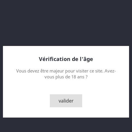
Côte Rôtie Barrique #2303
8 Year old
Vintage 2011
Bottled 2020
Bottle 219 of 302
Vérification de l'âge
Contenance
Vous devez être majeur pour visiter ce site. Avez-
vous plus de 18 ans ?
Quantité

AJOUTER AU PANIER
valider

Derniers articles en stock
Partager