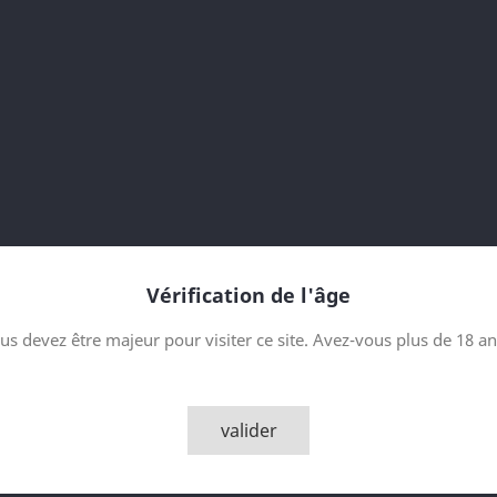
43 % vol
Sherry Wood matured
Vintage 1997
18 year old
Contenance
Quantité

AJOUTER
Vérification de l'âge

Derniers articles en sto
us devez être majeur pour visiter ce site. Avez-vous plus de 18 an
Partager
valider
Description
Détai