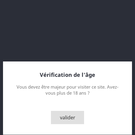
58.7 % vol.
8 Year old
Vintage 2009
Bottled 2017
170 ppm
Virgin Oak Casks
12000 bottles
Vérification de l'âge
Contenance
Vous devez être majeur pour visiter ce site. Avez-
vous plus de 18 ans ?
Quantité

AJOUTER AU PANIER
valider

Derniers articles en stock