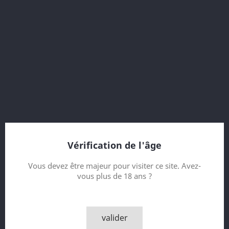
70 cl
61.2 % vol.
7 Year old
167 ppm
Virgin Oak and 1st Fill Bourbon
Vintage 2008
Bottled 2016
12000 bottles
Vérification de l'âge
Contenance
Vous devez être majeur pour visiter ce site. Avez-
vous plus de 18 ans ?
Quantité
valider

AJOUTER AU PANIER