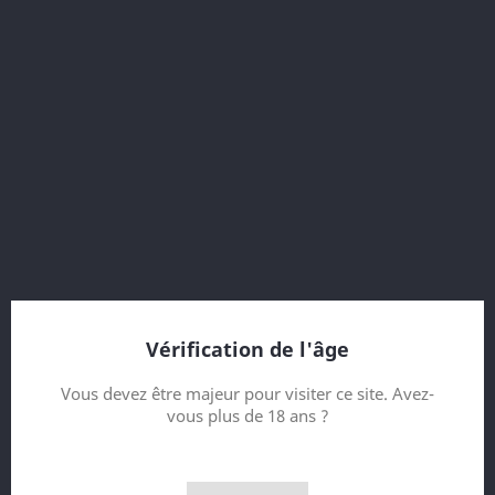
70 cl
56.2 % vol.
22 Year old
Diageo Special Releases 2001
Vintage 1979
Bottled 2001
bottle 5107 of 6000
without packaging (cardboard)
sans emballage (sans carton)
Vérification de l'âge
Contenance
Vous devez être majeur pour visiter ce site. Avez-
vous plus de 18 ans ?
Quantité