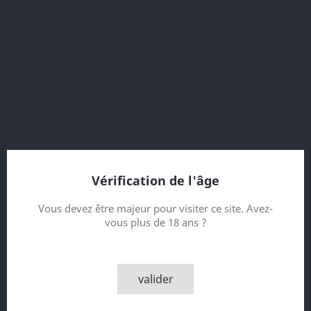
56.7 % vol.
9 Year old
Vintage 2009
Bottled 2019
Sherry Hogshead
Bottle 137 of 288
Bottled for The Ranza Dram
Vérification de l'âge
Contenance
Vous devez être majeur pour visiter ce site. Avez-
vous plus de 18 ans ?
Quantité

AJOUTER AU PANIER
valider

Derniers articles en stock