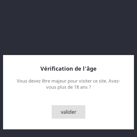
52.8% vol.
Vintage 1995
14 Year old
Refill Bourbon Hogshead
362 bottles
Bottler : SMWS
Vérification de l'âge
Contenance
Vous devez être majeur pour visiter ce site. Avez-
vous plus de 18 ans ?
Quantité

AJOUTER AU PANIER
valider

Derniers articles en stock