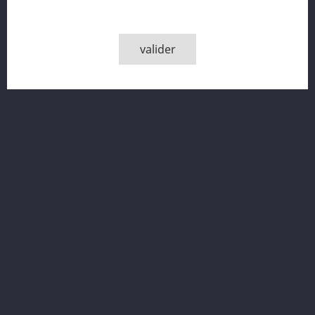
Quantité

AJOUTER AU PANIER
valider

Derniers articles en stock
Partager
Description
Détails du produit
Springbank 1966 , 46% vol.
Recevez nos offres spéciales