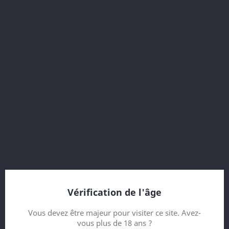
SPRINGBANK 1966
146,00 CHF
Aucune taxe
Springbank 1966 , 46% vol.
Vérification de l'âge
Contenance
Vous devez être majeur pour visiter ce site. Avez-
vous plus de 18 ans ?