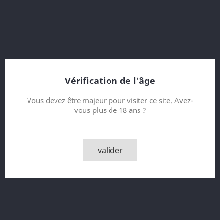
Bottled 1997
9 Year old
Bourbon Casks 15474-15477, 15490-15492
Bottler : Gordon & MacPhail (GM)
Vérification de l'âge
Contenance
Vous devez être majeur pour visiter ce site. Avez-
vous plus de 18 ans ?
Quantité

AJOUTER AU PANIER
valider

Derniers articles en stock
Partager