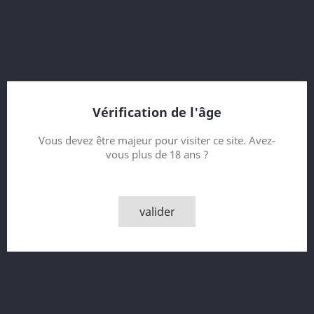
20 Year Old
sample 2 cl !!!
Direct Provenance from Oldies & Goldies and Geert Béro
Very Rare : cask no. 2, capacity of 221 bottles of 70 cl
1st Fill Bourbon Barrel Cask #2
Bottled for : Oldies & Goldies and Geert Béro
Contenance
Vérification de l'âge
Vous devez être majeur pour visiter ce site. Avez-
vous plus de 18 ans ?
Quantité

AJOUTER AU PANIER
valider

Derniers articles en stock
Partager