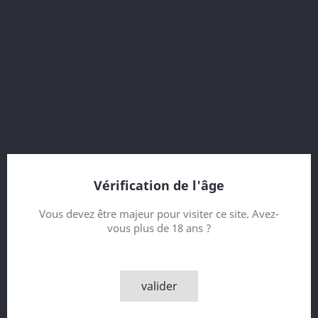
55.2 % vol.
Vintage 2000
Bottled 2019
19 Year old
red wine cask (#MOS19010)
bottle 78 of 299
Bottler : Malts of Scotland (MoS)
Vérification de l'âge
Contenance
Vous devez être majeur pour visiter ce site. Avez-
vous plus de 18 ans ?
Quantité

AJOUTER AU PANIER
valider

Derniers articles en stock