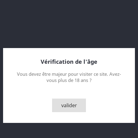
The Single Malts of Scotland
А Marriage of Casks (4 Refill Hogsheads)
27 Year old
Bottled 2018
Bottler Elixir Distillers (ElD)
Vérification de l'âge
Contenance
Vous devez être majeur pour visiter ce site. Avez-
vous plus de 18 ans ?
Quantité

AJOUTER AU PANIER
valider

Derniers articles en stock
Partager