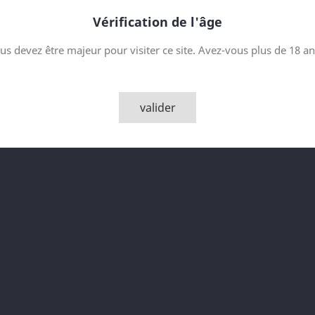

AJOUTER
Vérification de l'âge

Derniers articles en sto
us devez être majeur pour visiter ce site. Avez-vous plus de 18 an
Partager
valider
Description
Détai
Arran 2007 Rum C
The Nectar Belgi
70cl
46% vol.
Vintage 2007
Bottled 2018