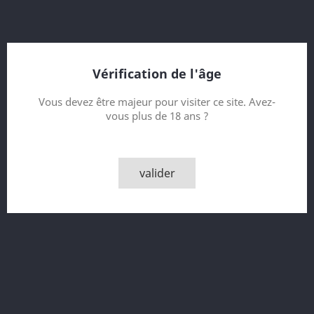
Bottled 2019
Feis Ile 2019
Sherry Treated American Oak Casks
bottle 3400 of 6000
Vérification de l'âge
Contenance
Vous devez être majeur pour visiter ce site. Avez-
vous plus de 18 ans ?
Quantité
valider

AJOUTER AU PANIER

Derniers articles en stock
Partager