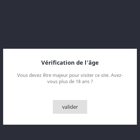
48% vol.
American Oak and PX
25 Year old
Bottled 2018
6000 bottles
Vérification de l'âge
Contenance
Vous devez être majeur pour visiter ce site. Avez-
vous plus de 18 ans ?
Quantité

AJOUTER AU PANIER
valider

Rupture de stock - Epuisé