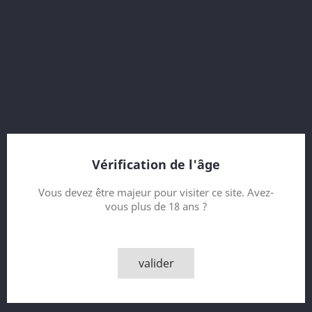
Casknumber : 9876
Signed by Mickey Head
Vintage 1989
Bottled 2004
15 Year Old
Bottle 180 of 850
Vérification de l'âge
Contenance
Vous devez être majeur pour visiter ce site. Avez-
vous plus de 18 ans ?
Quantité

AJOUTER AU PANIER
valider

Rupture de stock - Epuisé