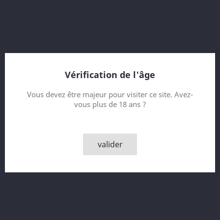
Contenance
Quantité
Vérification de l'âge

AJOUTER AU PANIER
Vous devez être majeur pour visiter ce site. Avez-

Rupture de stock - Epuisé
vous plus de 18 ans ?
Partager
valider
Détails du produit
Référence
Vente C - 0448