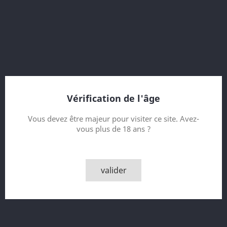
embouteillage Scotch Malt Whisky Society
nombre de bouteilles produites : 294
Contenance
Quantité
Vérification de l'âge

AJOUTER AU PANIER
Vous devez être majeur pour visiter ce site. Avez-
vous plus de 18 ans ?

Rupture de stock - Epuisé
Partager
valider
Détails du produit