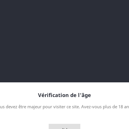
Switzerland
Oloroso Sherry Buttt
1985-2011
25 ans
bouteille 85 sur 603
Contenance
Quantité

AJOUTER
Vérification de l'âge

Rupture de stock - Epui
us devez être majeur pour visiter ce site. Avez-vous plus de 18 an
Partager