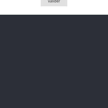
valider
Description
Détai
Glendronach 198
70 cl, 54.1% vol
Specially Selected
Switzerland
Oloroso Sherry Bu
1985-2011
25 ans
bouteille 85 sur 6