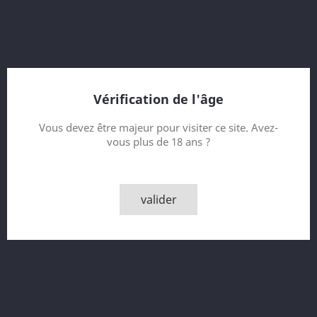
59.9% vol.
Vintage 1981
bottled 1995
13 Year old
Authentic Collection
Sherry Wood
bottler : Cadenhead's (CA)
Vérification de l'âge
Contenance
Vous devez être majeur pour visiter ce site. Avez-
vous plus de 18 ans ?
Quantité
valider

AJOUTER AU PANIER

Rupture de stock - Epuisé
Partager