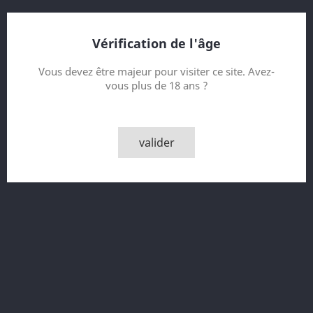
Bouteille de 20 cl
Embouteillé en 2005
Vérification de l'âge
Contenance
Vous devez être majeur pour visiter ce site. Avez-
vous plus de 18 ans ?
Quantité
valider

AJOUTER AU PANIER

Rupture de stock - Epuisé
Partager
Description
Détails du produit