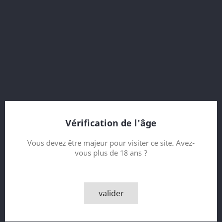
59.9 % vol.
American Oak, Pedro Ximenez and Oak Puncheons
24 Year old
Vintage 1991
Bottled 2015
Feis Ile 2015
Bottle 2558 of 3500
Vérification de l'âge
Contenance
Vous devez être majeur pour visiter ce site. Avez-
vous plus de 18 ans ?
Quantité

AJOUTER AU PANIER
valider

Rupture de stock - Epuisé