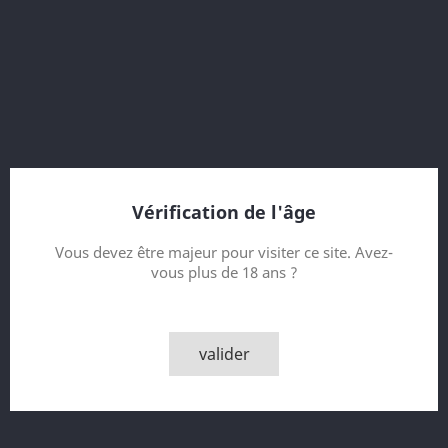
40 % vol.
12 Year old
Bottled 2019
Game of Thrones (GOT)
House Baratheon
Vérification de l'âge
Contenance
Vous devez être majeur pour visiter ce site. Avez-
vous plus de 18 ans ?
Quantité

AJOUTER AU PANIER
valider

Derniers articles en stock