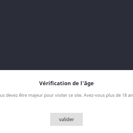
1 bouteille Benromach Organic
1 bouteille Benromach Peat Sm
1 bouteille Benromach 10 ans 
Cadeau idéal à offrir ou même
Quantité

AJOUTER

Derniers articles en sto
Vérification de l'âge

us devez être majeur pour visiter ce site. Avez-vous plus de 18 an
Partager
valider
Description
Détai